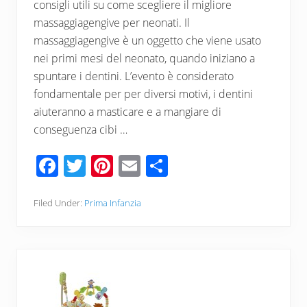
consigli utili su come scegliere il migliore
massaggiagengive per neonati. Il
massaggiagengive è un oggetto che viene usato
nei primi mesi del neonato, quando iniziano a
spuntare i dentini. L’evento è considerato
fondamentale per per diversi motivi, i dentini
aiuteranno a masticare e a mangiare di
conseguenza cibi …
F
T
Pi
E
C
ac
wi
nt
m
o
e
tt
er
ail
n
Filed Under:
Prima Infanzia
b
er
e
di
o
st
vi
o
di
k