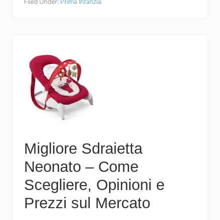
e
tt
er
ail
n
Filed Under:
Prima Infanzia
b
er
e
di
o
st
vi
o
di
k
Migliore Sdraietta
Neonato – Come
Scegliere, Opinioni e
Prezzi sul Mercato