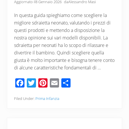
Aggiornato il
8 Gennaio 2026
da
Alessandro Masi
In questa guida spieghiamo come scegliere la
migliore sdraietta neonato, valutando i prezzi di
questi prodotti e mettendo a disposizione la
nostra opinione sui vari modelli disponibili. La
sdraietta per neonati ha lo scopo di rilassare e
divertire il bambino. Quindi scegliere quella
giusta è molto importante e bisogna tenere conto
di alcune caratteristiche fondamentali di …
F
T
Pi
E
C
ac
wi
nt
m
o
e
tt
er
ail
n
Filed Under:
Prima Infanzia
b
er
e
di
o
st
vi
o
di