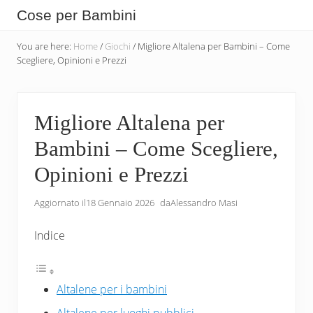
Menu
Skip
Skip
Skip
Cose per Bambini
to
to
to
Tutte
main
secondary
primary
You are here:
Home
/
Giochi
/
Migliore Altalena per Bambini – Come
le
Scegliere, Opinioni e Prezzi
content
navigation
sidebar
Cose
che
Migliore Altalena per
Servono
Bambini – Come Scegliere,
per
i
Opinioni e Prezzi
Bambini
Aggiornato il
18 Gennaio 2026
da
Alessandro Masi
Indice
Altalene per i bambini