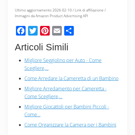
Ultimo aggiornamento 2026-02-10 / Link di affiliazione /
Immagini da Amazon Product Advertising API
F
T
Pi
E
C
ac
wi
nt
m
o
Articoli Simili
e
tt
er
ail
n
b
er
e
di
Migliore Seggiolino per Auto - Come
o
st
vi
Scegliere,…
o
di
Come Arredare la Cameretta di un Bambino
k
Migliore Arredamento per Cameretta -
Come Scegliere,…
Migliore Giocattoli per Bambini Piccoli -
Come…
Come Organizzare la Camera per i Bambini