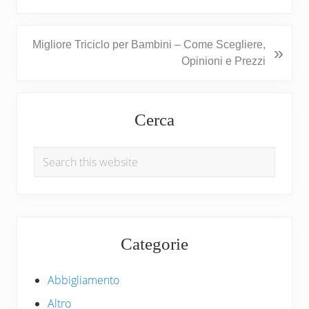
v
i
o
N
Migliore Triciclo per Bambini – Come Scegliere,
»
u
e
Opinioni e Prezzi
s
x
P
t
Primary
o
P
Cerca
s
Sidebar
o
t
s
:
Search
t
this
:
website
Categorie
Abbigliamento
Altro