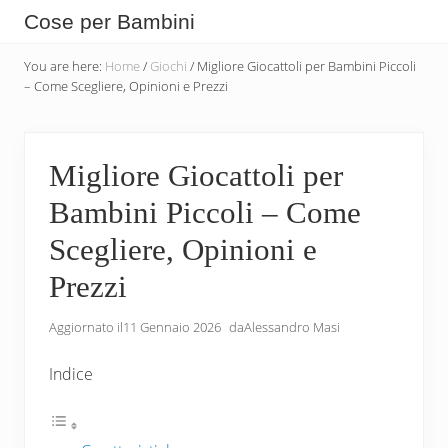
Menu
Skip
Skip
Skip
Cose per Bambini
to
to
to
Tutte
main
secondary
primary
You are here:
Home
/
Giochi
/
Migliore Giocattoli per Bambini Piccoli
le
– Come Scegliere, Opinioni e Prezzi
content
navigation
sidebar
Cose
che
Migliore Giocattoli per
Servono
Bambini Piccoli – Come
per
i
Scegliere, Opinioni e
Bambini
Prezzi
Aggiornato il
11 Gennaio 2026
da
Alessandro Masi
Indice