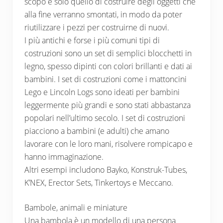
scopo è solo quello di costruire degli oggetti che
alla fine verranno smontati, in modo da poter
riutilizzare i pezzi per costruirne di nuovi.
I più antichi e forse i più comuni tipi di
costruzioni sono un set di semplici blocchetti in
legno, spesso dipinti con colori brillanti e dati ai
bambini. I set di costruzioni come i mattoncini
Lego e Lincoln Logs sono ideati per bambini
leggermente più grandi e sono stati abbastanza
popolari nell’ultimo secolo. I set di costruzioni
piacciono a bambini (e adulti) che amano
lavorare con le loro mani, risolvere rompicapo e
hanno immaginazione.
Altri esempi includono Bayko, Konstruk-Tubes,
K’NEX, Erector Sets, Tinkertoys e Meccano.
Bambole, animali e miniature
Una bambola è un modello di una persona