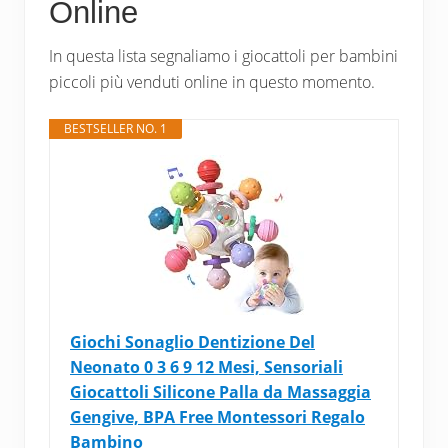
Online
In questa lista segnaliamo i giocattoli per bambini
piccoli più venduti online in questo momento.
BESTSELLER NO. 1
Giochi Sonaglio Dentizione Del
Neonato 0 3 6 9 12 Mesi, Sensoriali
Giocattoli Silicone Palla da Massaggia
Gengive, BPA Free Montessori Regalo
Bambino