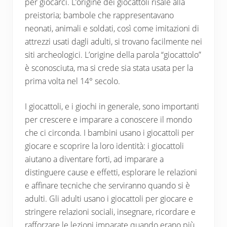
per giocarci. L’origine dei giocattoli risale alla
preistoria; bambole che rappresentavano
neonati, animali e soldati, così come imitazioni di
attrezzi usati dagli adulti, si trovano facilmente nei
siti archeologici. L’origine della parola “giocattolo”
è sconosciuta, ma si crede sia stata usata per la
prima volta nel 14° secolo.
I giocattoli, e i giochi in generale, sono importanti
per crescere e imparare a conoscere il mondo
che ci circonda. I bambini usano i giocattoli per
giocare e scoprire la loro identità: i giocattoli
aiutano a diventare forti, ad imparare a
distinguere cause e effetti, esplorare le relazioni
e affinare tecniche che serviranno quando si è
adulti. Gli adulti usano i giocattoli per giocare e
stringere relazioni sociali, insegnare, ricordare e
rafforzare le lezioni imparate quando erano più