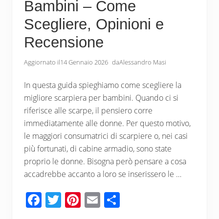
Bambini – Come
Scegliere, Opinioni e
Recensione
Aggiornato il
14 Gennaio 2026
da
Alessandro Masi
In questa guida spieghiamo come scegliere la
migliore scarpiera per bambini. Quando ci si
riferisce alle scarpe, il pensiero corre
immediatamente alle donne. Per questo motivo,
le maggiori consumatrici di scarpiere o, nei casi
più fortunati, di cabine armadio, sono state
proprio le donne. Bisogna però pensare a cosa
accadrebbe accanto a loro se inserissero le …
F
T
Pi
E
C
ac
wi
nt
m
o