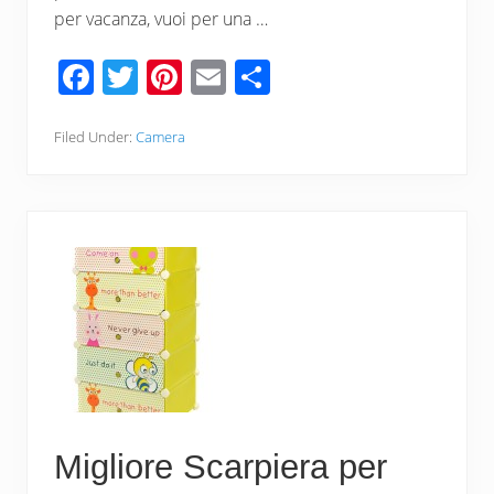
per vacanza, vuoi per una …
F
T
Pi
E
C
ac
wi
nt
m
o
e
tt
er
ail
n
Filed Under:
Camera
b
er
e
di
o
st
vi
o
di
k
Migliore Scarpiera per