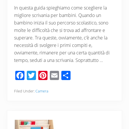
In questa guida spieghiamo come scegliere la
migliore scrivania per bambini. Quando un
bambino inizia il suo percorso scolastico, sono
molte le difficoltà che si trova ad affrontare e
superare. Tra queste, ovviamente, c’è anche la
necessità di svolgere i primi compiti e,
ovviamente, rimanere per una certa quantità di
tempo, seduti a una scrivania. Soprattutto …
F
T
Pi
E
C
ac
wi
nt
m
o
e
tt
er
ail
n
Filed Under:
Camera
b
er
e
di
o
st
vi
o
di