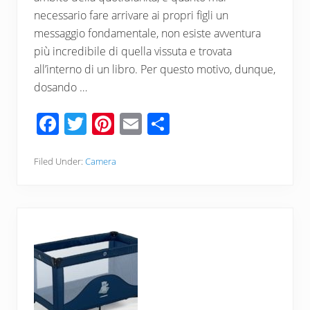
necessario fare arrivare ai propri figli un
messaggio fondamentale, non esiste avventura
più incredibile di quella vissuta e trovata
all’interno di un libro. Per questo motivo, dunque,
dosando …
F
T
Pi
E
C
ac
wi
nt
m
o
e
tt
er
ail
n
Filed Under:
Camera
b
er
e
di
o
st
vi
o
di
k