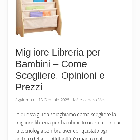
k
Migliore Libreria per
Bambini – Come
Scegliere, Opinioni e
Prezzi
Aggiornato il
15 Gennaio 2026
da
Alessandro Masi
In questa guida spieghiamo come scegliere la
migliore libreria per bambini. In un’epoca in cui
la tecnologia sembra aver conquistato ogni
ambito della quotidianità, è quanto mai