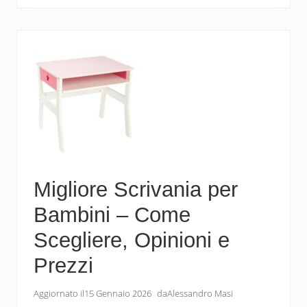
b
er
e
di
o
st
vi
o
di
k
Migliore Scrivania per
Bambini – Come
Scegliere, Opinioni e
Prezzi
Aggiornato il
15 Gennaio 2026
da
Alessandro Masi