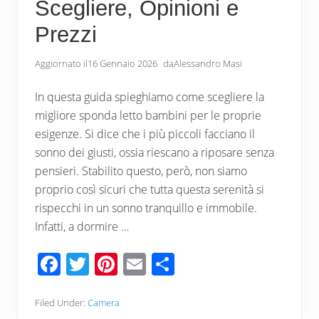
Scegliere, Opinioni e
Prezzi
Aggiornato il
16 Gennaio 2026
da
Alessandro Masi
In questa guida spieghiamo come scegliere la
migliore sponda letto bambini per le proprie
esigenze. Si dice che i più piccoli facciano il
sonno dei giusti, ossia riescano a riposare senza
pensieri. Stabilito questo, però, non siamo
proprio così sicuri che tutta questa serenità si
rispecchi in un sonno tranquillo e immobile.
Infatti, a dormire …
F
T
Pi
E
C
ac
wi
nt
m
o
e
tt
er
ail
n
Filed Under:
Camera