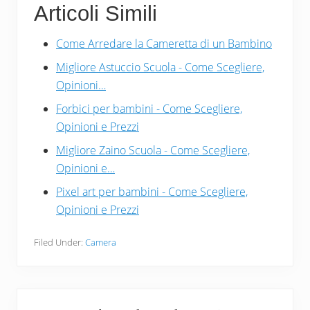
Articoli Simili
e
tt
er
ail
n
b
er
e
di
Come Arredare la Cameretta di un Bambino
o
st
vi
Migliore Astuccio Scuola - Come Scegliere,
o
di
Opinioni…
k
Forbici per bambini​ - Come Scegliere,
Opinioni e Prezzi
Migliore Zaino Scuola - Come Scegliere,
Opinioni e…
Pixel art per bambini​ - Come Scegliere,
Opinioni e Prezzi
Filed Under:
Camera