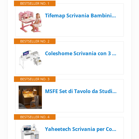
BESTSELLER NO. 1
Tifemap Scrivania Bambini, Sedia Scrivania Bambina, Scrivania per Bambini Con Cassetto, Scrivania Bambino Altezza Regolabile (Rosa-a)
BESTSELLER NO. 2
Coleshome Scrivania con 3 Cassetti in Tessuto, 120x48cm Scrivania Salvaspazio con Portacuffie, Bianco Scrivania Computer Reversibile per Piccolo Ufficio in Casa
BESTSELLER NO. 3
MSFE Set di Tavolo da Studio per Bambini, sedia scrivania bambini con vassoio inclinato 0-40° e Luce Tricolor, Set di Tavolo da Studio con Spazio di Archiviazione e Bacheca,Banco Scuola per Bambinis
BESTSELLER NO. 4
Yaheetech Scrivania per Computer Bianco Tavolo per PC da Studio con Cassetto Scrittoio con Libreria da Ufficio Salvaspazio Cameretta 106 x 50 x 94 cm