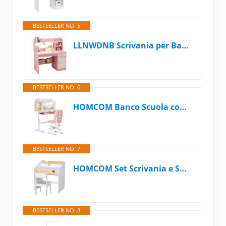
BESTSELLER NO. 5
LLNWDNB Scrivania per Bambini con Ripiani Armadietto Cassetto Tavolo Scrivania per Banco Scuola per Ragazzi In Legno Cameretta, Sala Studio C
BESTSELLER NO. 6
HOMCOM Banco Scuola con Sedia per Bambini 3-12 Anni Altezza Regolabile, Scrivania per Bambini con Piano Inclinabile e Cuscini Imbottiti, Acciaio e MDF, Rosa
BESTSELLER NO. 7
HOMCOM Set Scrivania e Sedia per Bambini, Tavolo con Cassetto e Scaffale, Mobili per Cameretta con Bordi Arrotondati, Età 6-10 Anni, Bianco e Legno
BESTSELLER NO. 8