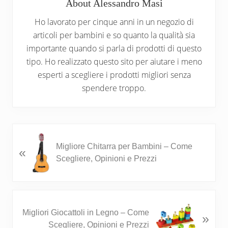
About
Alessandro Masi
Ho lavorato per cinque anni in un negozio di
articoli per bambini e so quanto la qualità sia
importante quando si parla di prodotti di questo
tipo. Ho realizzato questo sito per aiutare i meno
esperti a scegliere i prodotti migliori senza
spendere troppo.
P
Migliore Chitarra per Bambini – Come
«
r
Scegliere, Opinioni e Prezzi
e
v
i
o
N
u
Migliori Giocattoli in Legno – Come
»
e
s
Scegliere, Opinioni e Prezzi