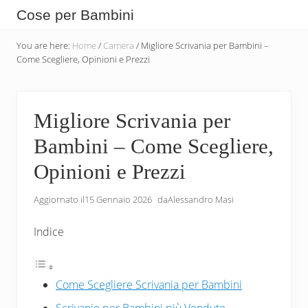
Menu
Skip
Skip
Skip
Cose per Bambini
to
to
to
Tutte
main
secondary
primary
You are here:
Home
/
Camera
/
Migliore Scrivania per Bambini –
le
Come Scegliere, Opinioni e Prezzi
content
navigation
sidebar
Cose
che
Migliore Scrivania per
Servono
Bambini – Come Scegliere,
per
i
Opinioni e Prezzi
Bambini
Aggiornato il
15 Gennaio 2026
da
Alessandro Masi
Indice
Come Scegliere Scrivania per Bambini