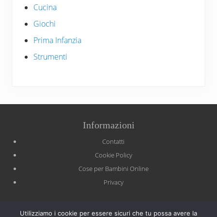
Cucina
Giochi
Prima Infanzia
Strumenti
Site
Informazioni
Footer
Contatti
Cookie Policy
Cose per Bambini Online
Privacy
Il sito partecipa a programmi di affiliazione come il Programma
Affiliazione Amazon EU, un programma di affiliazione che permette
Utilizziamo i cookie per essere sicuri che tu possa avere la