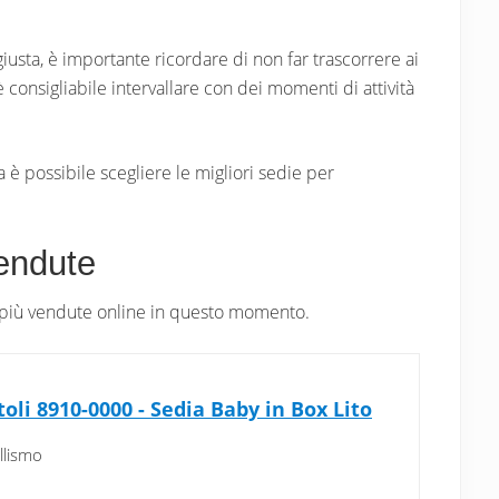
 giusta, è importante ricordare di non far trascorrere ai
consigliabile intervallare con dei momenti di attività
 è possibile scegliere le migliori sedie per
endute
i più vendute online in questo momento.
oli 8910-0000 - Sedia Baby in Box Lito
llismo