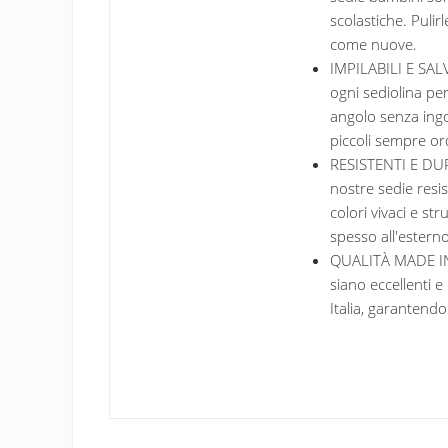
scolastiche. Puli
come nuove.
IMPILABILI E SALV
ogni sediolina per
angolo senza ingo
piccoli sempre ord
RESISTENTI E DURA
nostre sedie resi
colori vivaci e st
spesso all'esterno
QUALITÀ MADE IN I
siano eccellenti 
Italia, garantendo