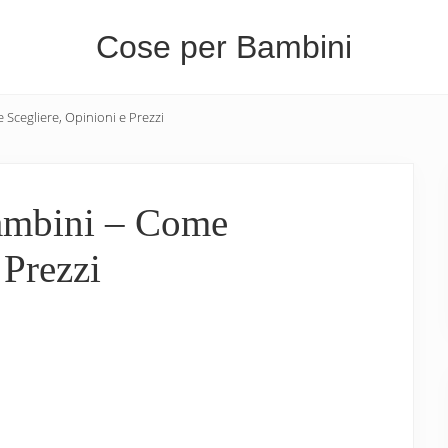
Cose per Bambini
Tutte
 Scegliere, Opinioni e Prezzi
le
Cose
che
Bambini – Come
Servono
 Prezzi
per
i
Bambini