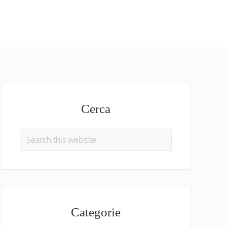
Primary
Sidebar
Cerca
Search
this
website
Categorie