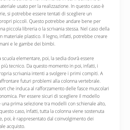
ateriale usato per la realizzazione. In questo caso è
rie, si potrebbe essere tentati di scegliere un
i propri piccoli. Questo potrebbe andare bene per
a piccola libreria o la scrivania stessa. Nel caso della
 materiale plastico. Il legno, infatti, potrebbe creare
 mani e le gambe dei bimbi.
lla scuola elementare, poi, la sedia dovrà essere
più tecnico. Da questo momento in poi, infatti, i
pria scrivania intenti a svolgere i primi compiti. A
frontare futuri problemi alla colonna vertebrale.
sport che induca al rafforzamento delle fasce muscolari
onomica. Per essere sicuri di scegliere il modello
e una prima selezione tra modelli con schienale alto,
uesto caso, infatti, tutta la colonna viene sostenuta
e, poi, è rappresentato dal coinvolgimento dei
ale acquisto.