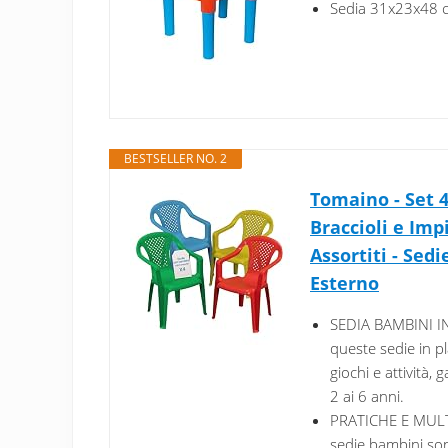
Sedia 31x23x48 cm
BESTSELLER NO. 2
Tomaino - Set 
Braccioli e Imp
Assortiti - Sed
Esterno
SEDIA BAMBINI IN 
queste sedie in pl
giochi e attività,
2 ai 6 anni.
PRATICHE E MULTIU
sedie bambini sono