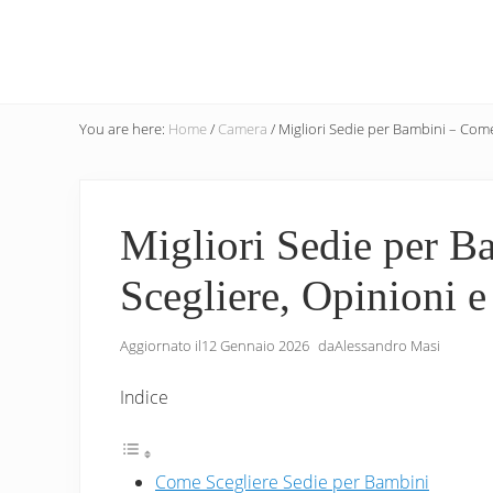
Menu
Skip
Skip
Skip
to
to
to
main
secondary
primary
content
navigation
sidebar
You are here:
Home
/
Camera
/
Migliori Sedie per Bambini – Come
Migliori Sedie per 
Scegliere, Opinioni e
Aggiornato il
12 Gennaio 2026
da
Alessandro Masi
Indice
Come Scegliere Sedie per Bambini