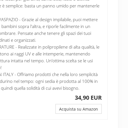
rle è semplice: basta un panno umido per mantenerle
ASPAZIO - Grazie al design impilabile, puoi mettere
 bambini sopra l'altra, e riporle facilmente in un
mbrare. Pensate anche tenere gli spazi dei tuoi
inati e organizzati.
TURE - Realizzate in polipropilene di alta qualità, le
stono ai raggi UV e alle intemperie, mantenendo
ruttura intatta nel tempo. Un’ottima scelta se le usi
!
TALY - Offriamo prodotti che nella loro semplicità
e durino nel tempo: ogni sedia è prodotta al 100% in
 quindi quella solidità di cui avevi bisogno.
34,90 EUR
Acquista su Amazon