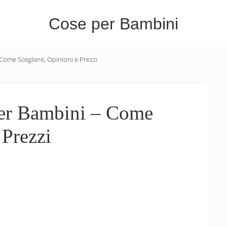
Cose per Bambini
Tutte
Come Scegliere, Opinioni e Prezzi
le
Cose
che
per Bambini – Come
Servono
 Prezzi
per
i
Bambini