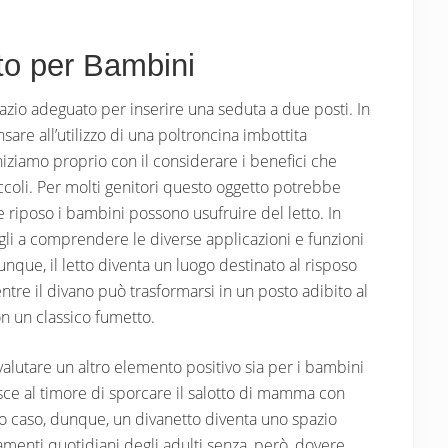
to per Bambini
azio adeguato per inserire una seduta a due posti. In
re all’utilizzo di una poltroncina imbottita
ziamo proprio con il considerare i benefici che
piccoli. Per molti genitori questo oggetto potrebbe
le riposo i bambini possono usufruire del letto. In
 figli a comprendere le diverse applicazioni e funzioni
unque, il letto diventa un luogo destinato al risposo
entre il divano può trasformarsi in un posto adibito al
on un classico fumetto.
alutare un altro elemento positivo sia per i bambini
erisce al timore di sporcare il salotto di mamma con
esto caso, dunque, un divanetto diventa uno spazio
amenti quotidiani degli adulti senza, però, dovere