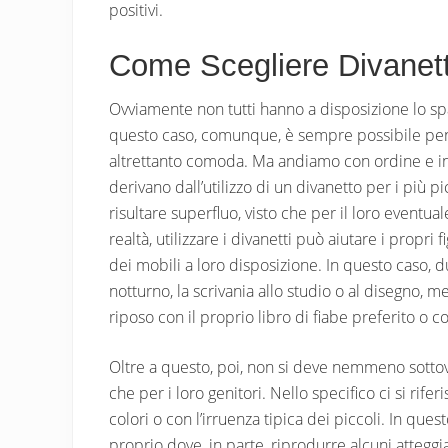
positivi.
Come Scegliere Divanet
Ovviamente non tutti hanno a disposizione lo sp
questo caso, comunque, è sempre possibile pensa
altrettanto comoda. Ma andiamo con ordine e ini
derivano dall’utilizzo di un divanetto per i più 
risultare superfluo, visto che per il loro eventua
realtà, utilizzare i divanetti può aiutare i propri
dei mobili a loro disposizione. In questo caso, d
notturno, la scrivania allo studio o al disegno, m
riposo con il proprio libro di fiabe preferito o c
Oltre a questo, poi, non si deve nemmeno sottov
che per i loro genitori. Nello specifico ci si rif
colori o con l’irruenza tipica dei piccoli. In qu
proprio dove, in parte, riprodurre alcuni atteggi