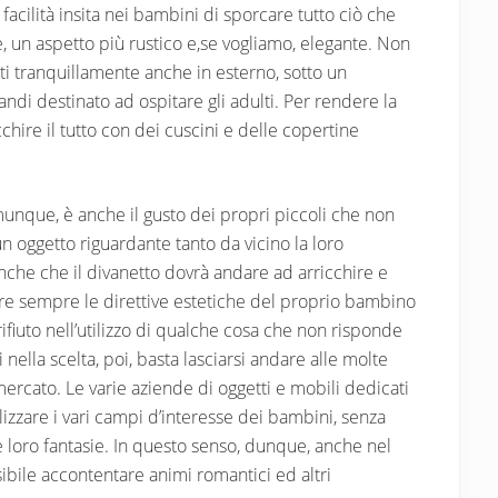
facilità insita nei bambini di sporcare tutto ciò che
te, un aspetto più rustico e,se vogliamo, elegante. Non
ati tranquillamente anche in esterno, sotto un
ndi destinato ad ospitare gli adulti. Per rendere la
ire il tutto con dei cuscini e delle copertine
unque, è anche il gusto dei propri piccoli che non
n oggetto riguardante tanto da vicino la loro
nche che il divanetto dovrà andare ad arricchire e
uire sempre le direttive estetiche del proprio bambino
ifiuto nell’utilizzo di qualche cosa che non risponde
i nella scelta, poi, basta lasciarsi andare alle molte
ercato. Le varie aziende di oggetti e mobili dedicati
 utilizzare i vari campi d’interesse dei bambini, senza
 le loro fantasie. In questo senso, dunque, anche nel
ibile accontentare animi romantici ed altri