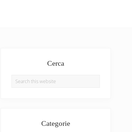
Primary
Sidebar
Cerca
Search
this
website
Categorie