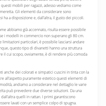
tà di questi mobili per ragazzi, adesso vediamo come
cameretta. Gli elementi da considerare sono
ha a disposizione e, dall’altra, il gusto dei piccoli.
come abbiamo già accennato, risulta essere possibile
e se i modelli in commercio non superano gli 80 cm.
limitazioni particolari, è possibile lasciarsi andare
unque, questo tipo di divanetti hanno una struttura
ure il cui scopo, ovviamente, è di rendere più comoda
ti anche dei colorati e simpatici cuscini in tinta con la
oltre all’aspetto puramente estetico questi elementi di
odità, andiamo a considerare nel dettaglio le varie
celta può prevedere due diverse soluzioni. Da una
all’altra quelli in rattan. I primi garantiscono
 essere lavati con un semplice colpo di spugna.