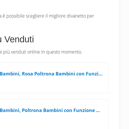
 è possibile scegliere il migliore divanetto per
ù Venduti
ini più venduti online in questo momento.
KidBloom 3 in 1 Divanetto per Bambini, Rosa Poltrona Bambini con Funzione di Sonno, Tessuto Sherpa Pieghevole Poltroncina Bimbi
KidBloom 3 in 1 Divanetto per Bambini, Poltrona Bambini con Funzione di Sonno, Pieghevole Poltroncina Bimbi