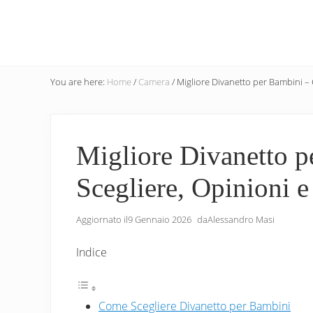
Menu
Skip
Skip
Skip
to
to
to
main
secondary
primary
content
navigation
sidebar
You are here:
Home
/
Camera
/
Migliore Divanetto per Bambini – 
Migliore Divanetto 
Scegliere, Opinioni e
Aggiornato il
9 Gennaio 2026
da
Alessandro Masi
Indice
Come Scegliere Divanetto per Bambini