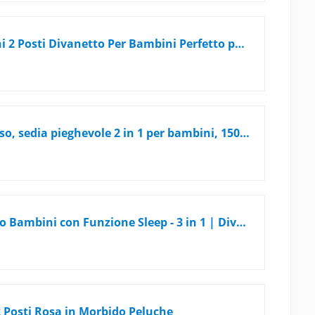
Palmitessa Divano Per Bambini 2 Posti Divanetto Per Bambini Perfetto per giocare e dormire - Con materasso, cuscino e pouf sfoderabili 50x80x31cm (Rosso)
JUOIFIP Divano per bambini orso, sedia pieghevole 2 in 1 per bambini, 150cm morbido divano in velluto cristallo per bambini piccoli per camera da letto, soggiorno
Flumi Personalizzato Divanetto Bambini con Funzione Sleep - 3 in 1 | Divani Piccoli | Divano Bambini | Colore: (Grigio)
 Posti Rosa in Morbido Peluche