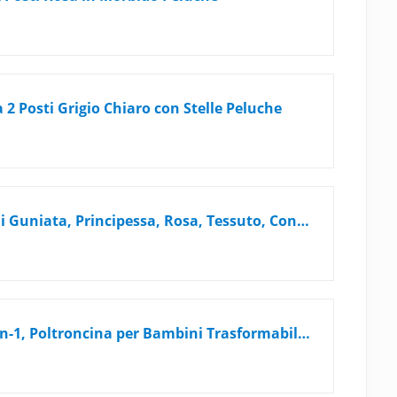
2 Posti Grigio Chiaro con Stelle Peluche
Divano Pieghevole per Bambini Guniata, Principessa, Rosa, Tessuto, Convertibile, 50.5x36x6, per la Festa dei Bambini e Compleanni
Pieghevole Divano Bambini 2-in-1, Poltroncina per Bambini Trasformabile in Lettino per Regalo Bambino,Stabile Sedia si illumina al Buio Camere da Letto, Soggiorno e Stanza per i Giochi,Astronauta