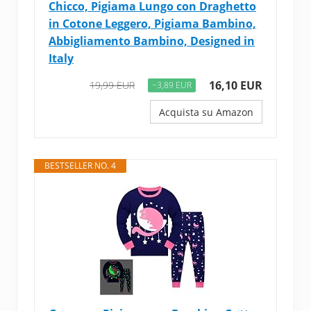
Chicco, Pigiama Lungo con Draghetto
in Cotone Leggero, Pigiama Bambino,
Abbigliamento Bambino, Designed in
Italy
16,10 EUR
19,99 EUR
−3,89 EUR
Acquista su Amazon
BESTSELLER NO. 4