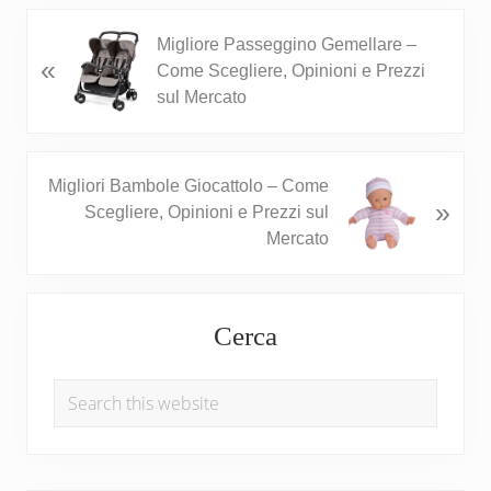
P
Migliore Passeggino Gemellare –
«
r
Come Scegliere, Opinioni e Prezzi
e
sul Mercato
v
i
o
N
Migliori Bambole Giocattolo – Come
u
»
e
Scegliere, Opinioni e Prezzi sul
s
x
Mercato
P
t
o
P
s
Primary
o
t
Cerca
s
Sidebar
:
t
Search
:
this
website