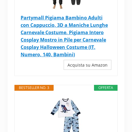
Partymall Pigiama Bambino Adulti
con Cappuccio, 3D a Maniche Lunghe
Carnevale Costume, Pigiama Intero
Cosplay Mostro in Pile per Carnevale
Cosplay Halloween Costume (IT,
Numero, 140, Bambini)
Acquista su Amazon
BESTSELLER NO. 3
OFFERTA