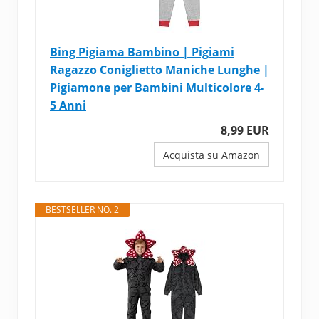
Bing Pigiama Bambino | Pigiami
Ragazzo Coniglietto Maniche Lunghe |
Pigiamone per Bambini Multicolore 4-
5 Anni
8,99 EUR
Acquista su Amazon
BESTSELLER NO. 2