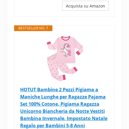
Acquista su Amazon
BESTSELLER NO. 7
HOTUT Bambine 2 Pezzi Pigiama a
Maniche Lunghe per Ragazze Pajama
Set 100% Cotone, Pigiama Ragazza
Unicorno Biancheria da Notte Vestiti
Bambina Invernale, Impostato Natale
Regalo per Bambini 5-8 Anni