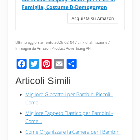
Famiglia, Costume D-Demogorgon
Acquista su Amazon
Ultimo aggiornamento 2026-02-04 / Link di affiliazione /
Immagini da Amazon Product Advertising API
F
T
Pi
E
C
ac
wi
nt
m
o
Articoli Simili
e
tt
er
ail
n
b
er
e
di
Migliore Giocattoli per Bambini Piccoli -
o
st
vi
Come…
o
di
Migliore Tappeto Elastico per Bambini -
k
Come…
Come Organizzare la Camera per i Bambini