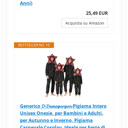
Anni)
25,49 EUR
Acquista su Amazon
BESTSELLER NO. 10
Generico 𝓓-𝓓𝓮𝓶𝓸𝓰𝓸𝓻𝓰𝓸𝓷 Pigiama Intero
Unisex Onesie, per Bambini e Adulti,
per Autunno e Inverno, Pigiama
Carnevale Cosplay, Ideale per Feste di