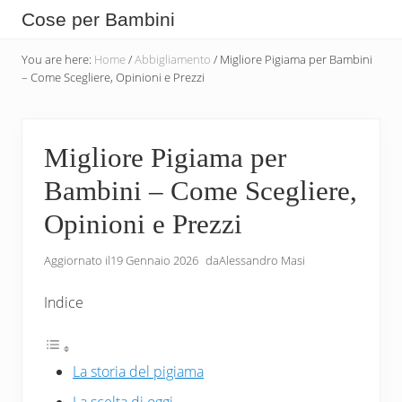
Menu
Skip
Skip
Skip
Cose per Bambini
to
to
to
Tutte
main
secondary
primary
You are here:
Home
/
Abbigliamento
/
Migliore Pigiama per Bambini
le
– Come Scegliere, Opinioni e Prezzi
content
navigation
sidebar
Cose
che
Migliore Pigiama per
Servono
Bambini – Come Scegliere,
per
i
Opinioni e Prezzi
Bambini
Aggiornato il
19 Gennaio 2026
da
Alessandro Masi
Indice
La storia del pigiama