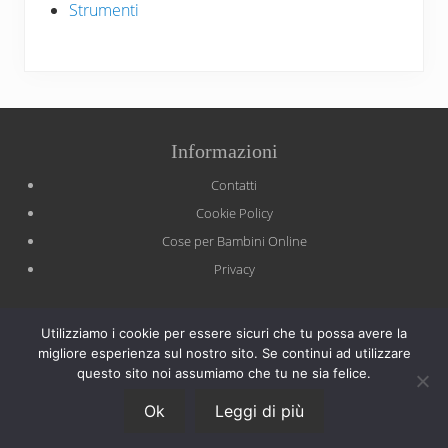
Strumenti
Site
Informazioni
Footer
Contatti
Cookie Policy
Cose per Bambini Online
Privacy
Il sito partecipa a programmi di affiliazione come il Programma
Affiliazione Amazon EU, un programma di affiliazione che permette
Utilizziamo i cookie per essere sicuri che tu possa avere la
ai siti web di percepire una commissione pubblicitaria
migliore esperienza sul nostro sito. Se continui ad utilizzare
pubblicizzando e fornendo link al sito Amazon.it. In qualità di
questo sito noi assumiamo che tu ne sia felice.
Affiliato Amazon, il presente sito riceve un guadagno per ciascun
Ok
Leggi di più
acquisto idoneo.