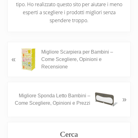
tipo. Ho realizzato questo sito per aiutare i meno
esperti a scegliere i prodotti migliori senza
spendere troppo.
P
Migliore Scarpiera per Bambini –
«
r
Come Scegliere, Opinioni e
e
Recensione
v
i
o
N
u
Migliore Sponda Letto Bambini –
»
e
s
Come Scegliere, Opinioni e Prezzi
x
P
t
o
P
s
Primary
o
t
Cerca
s