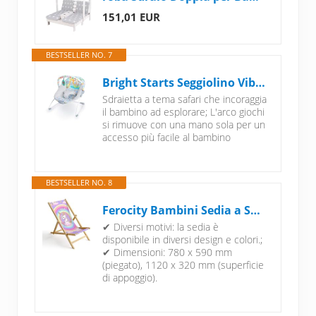
151,01 EUR
BESTSELLER NO. 7
Bright Starts Seggiolino Vibrante Rilassante per Neonati - Barra Giocattoli Rimovibile, Piedini Antiscivolo, 0-6 Mesi Fino a 9 kg (Safari Fun)
Sdraietta a tema safari che incoraggia
il bambino ad esplorare; L'arco giochi
si rimuove con una mano sola per un
accesso più facile al bambino
BESTSELLER NO. 8
Ferocity Bambini Sedia a Sdraio Pieghevole in Legno Lettino da Giardino Poltrona Relax con Rivestimento Intercambiabile Motivo Unicorn [119]
✔ Diversi motivi: la sedia è
disponibile in diversi design e colori.;
✔ Dimensioni: 780 x 590 mm
(piegato), 1120 x 320 mm (superficie
di appoggio).