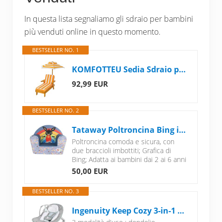
In questa lista segnaliamo gli sdraio per bambini
più venduti online in questo momento.
BESTSELLER NO. 1
KOMFOTTEU Sedia Sdraio per Bambini in Abete, Spugna e Stoffa, Traspirante e Robusta, Poltrona con Ombrello Prendisole, Sdraio per Spiaggia & Balcone & Bordo Piscina, Portato fino a 50 kg
92,99 EUR
BESTSELLER NO. 2
Tataway Poltroncina Bing in Jeans per Bambini - Comoda e Sicura, Design Divertente con Bing e Flop - Perfetta per Camerette e Angoli Gioco
Poltroncina comoda e sicura, con
due braccioli imbottiti; Grafica di
Bing; Adatta ai bambini dai 2 ai 6 anni
50,00 EUR
BESTSELLER NO. 3
Ingenuity Keep Cozy 3-in-1 Cresci con me sdraietta vibrante per bambini, seggiolino e dondolo da neonato a bambino, vibrazioni e barra portagiochi, 0-30 mesi fino a 18 Kg (Weaver)