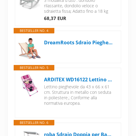
3 modalità d'uso : dondolio
rilassante, dondolio veloce o
sdraietta fissa; Adatto fino a 18 kg
68,37 EUR
BESTSELLER NO. 4
DreamRoots Sdraio Pieghevole Bambini 130kg - Sedia Pieghevole - Sdraio Legno Di Faggio - Sediolina Mare Bambini 100% poliestere 220 g/m2
BESTSELLER NO. 5
ARDITEX WD16122 Lettino pieghevole da 43 x 66 x 61 cm di Disney-Minnie
Lettino pieghevole da 43 x 66 x 61
cm. Struttura in metallo con seduta
in poliestere.; Conforme alla
normativa europea.
BESTSELLER NO. 6
roba Sdraio Doppia per Bambini con cuscino Little Stars - da Esterno, Giardino, Terrazza, all'Aperto - con Portabicchieri - Resistente alle Intemperie - Legno Massiccio Certificato FSC - Grigio