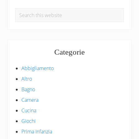
Sidebar
:
t
Search
:
this
website
Categorie
Abbigliamento
Altro
Bagno
Camera
Cucina
Giochi
Prima Infanzia