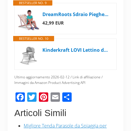
BESTSELLER NO. 9
DreamRoots Sdraio Pieghevole Bambini 130kg - Sedia Pieghevole - Sdraio Legno Di Faggio - Sediolina Mare Bambini 100% poliestere 220 g/m2
42,99 EUR
BESTSELLER NO. 10
Kinderkraft LOVI Lettino da Campeggio, Culla a Dondolo, Cappottina, Materasso, Pieghevole, per Neonati, 0-9 Kg, Grigio
Ultimo aggiornamento 2026-02-12 / Link di affiliazione /
Immagini da Amazon Product Advertising API
F
T
Pi
E
C
ac
wi
nt
m
o
Articoli Simili
e
tt
er
ail
n
b
er
e
di
Migliore Tenda Parasole da Spiaggia per