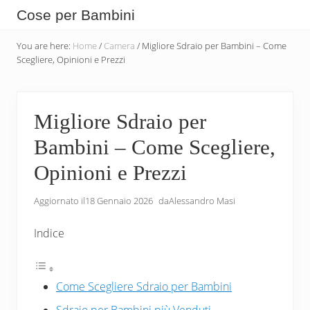
Menu
Skip
Skip
Skip
Cose per Bambini
to
to
to
Tutte
main
secondary
primary
You are here:
Home
/
Camera
/
Migliore Sdraio per Bambini – Come
le
Scegliere, Opinioni e Prezzi
content
navigation
sidebar
Cose
che
Migliore Sdraio per
Servono
Bambini – Come Scegliere,
per
i
Opinioni e Prezzi
Bambini
Aggiornato il
18 Gennaio 2026
da
Alessandro Masi
Indice
Come Scegliere Sdraio per Bambini